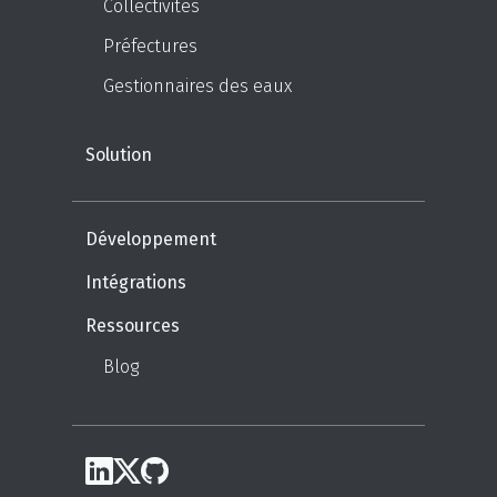
Saint Laurent-Blangy
Mail : metarisc@sdis62.fr
Numéro : 03.21.21.82.46
Mentions légales
Politique de confidentialité