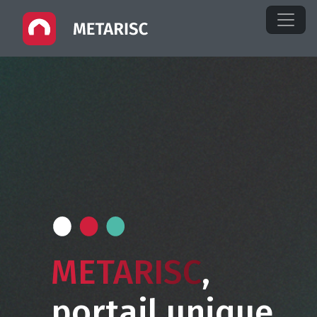
METARISC
,
portail unique