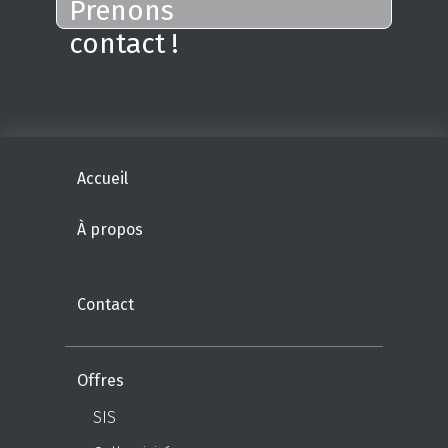
Préfectures
Gestionnaires des eaux
Solution
Développement
Intégrations
Ressources
Blog
Adresse : 18 rue René CASSIN, 62223,