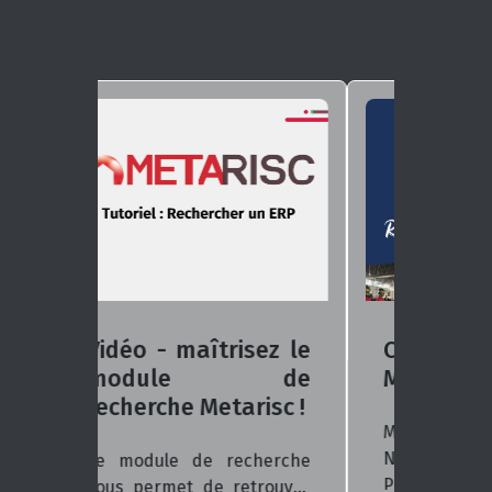
Congrès National de
Mâcon
Metarisc au Congrès
National des Sapeurs-
Pompiers 2024 : Venez