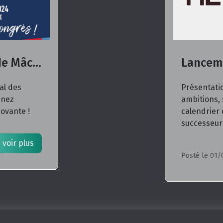
Congrès National de Mâcon
al des
Présentatio
enez
ambitions, 
novante !
calendrier
successeur
 voir plus
Posté le 01/